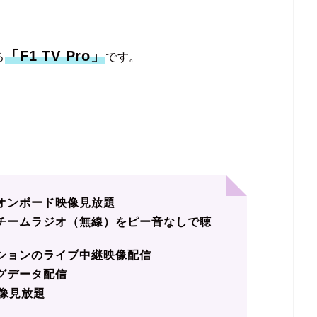
「F1 TV Pro」
る
です。
オンボード映像見放題
チームラジオ（無線）をピー音なしで聴
ションのライブ中継映像配信
グデータ配信
像見放題