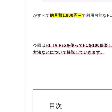
がすべて
約月額1,800円～
で利用可能なF
今回は
F1 TV Proを使ってF1を100倍
方法などについて解説していきます。
目次