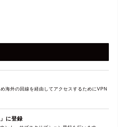
！
スのため海外の回線を経由してアクセスするためにVPN
。
ro」に登録