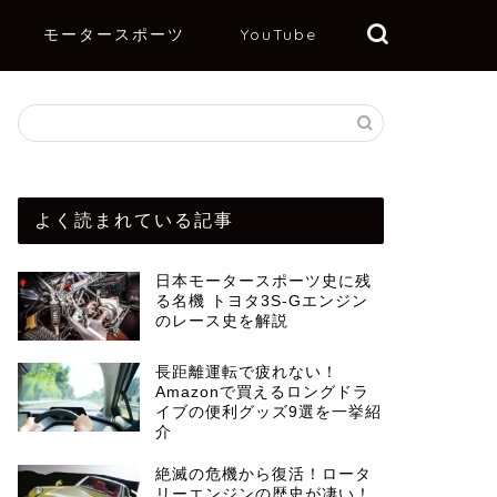
モータースポーツ
YouTube
よく読まれている記事
日本モータースポーツ史に残
る名機 トヨタ3S-Gエンジン
のレース史を解説
長距離運転で疲れない！
Amazonで買えるロングドラ
イブの便利グッズ9選を一挙紹
介
絶滅の危機から復活！ロータ
リーエンジンの歴史が凄い！