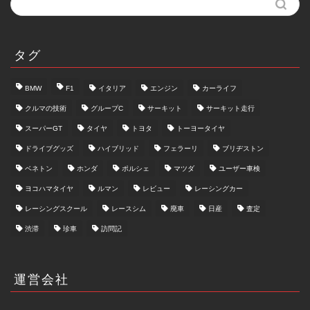
タグ
BMW
F1
イタリア
エンジン
カーライフ
クルマの技術
グループC
サーキット
サーキット走行
スーパーGT
タイヤ
トヨタ
トーヨータイヤ
ドライブグッズ
ハイブリッド
フェラーリ
ブリヂストン
ベネトン
ホンダ
ポルシェ
マツダ
ユーザー車検
ヨコハマタイヤ
ルマン
レビュー
レーシングカー
レーシングスクール
レースシム
廃車
日産
査定
渋滞
珍車
訪問記
運営会社