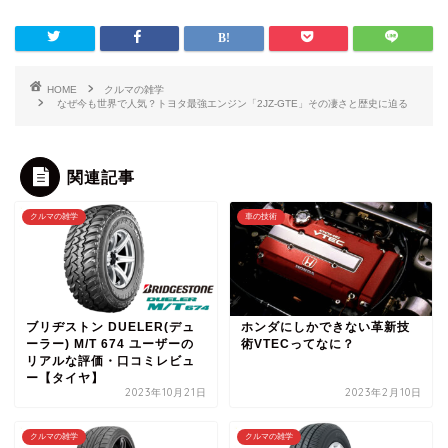
HOME
クルマの雑学
なぜ今も世界で人気？トヨタ最強エンジン「2JZ-GTE」その凄さと歴史に迫る
関連記事
クルマの雑学
車の技術
ブリヂストン DUELER(デュ
ホンダにしかできない革新技
ーラー) M/T 674 ユーザーの
術VTECってなに？
リアルな評価・口コミレビュ
ー【タイヤ】
2023年10月21日
2023年2月10日
クルマの雑学
クルマの雑学