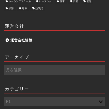
レーシングスクール
レースシム
廃車
日産
査定
渋滞
珍車
訪問記
運営会社
運営会社情報
アーカイブ
ア
ー
カ
イ
ブ
カテゴリー