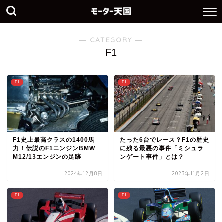
― CATEGORY ―
F1
F1
F1
F1史上最高クラスの1400馬
たった6台でレース？F1の歴史
力！伝説のF1エンジンBMW
に残る最悪の事件「ミシュラ
M12/13エンジンの足跡
ンゲート事件」とは？
2024年12月8日
2023年11月2日
F1
F1