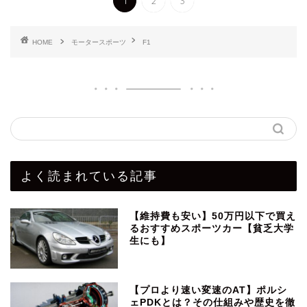
1
2
3
HOME
モータースポーツ
F1
よく読まれている記事
【維持費も安い】50万円以下で買え
るおすすめスポーツカー【貧乏大学
生にも】
【プロより速い変速のAT】ポルシ
ェPDKとは？その仕組みや歴史を徹