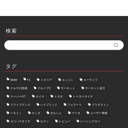
検索
タグ
BMW
F1
イタリア
エンジン
カーライフ
クルマの技術
グループC
サーキット
サーキット走行
スーパーGT
タイヤ
トヨタ
トーヨータイヤ
ドライブグッズ
ハイブリッド
フェラーリ
ブリヂストン
ベネトン
ホンダ
ポルシェ
マツダ
ユーザー車検
ヨコハマタイヤ
ルマン
レビュー
レーシングカー