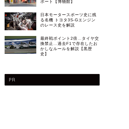
ポート【博物館】
日本モータースポーツ史に残
る名機 トヨタ3S-Gエンジン
のレース史を解説
最終戦ポイント2倍…タイヤ交
換禁止…過去F1で存在したお
かしなルールを解説【黒歴
史】
PR