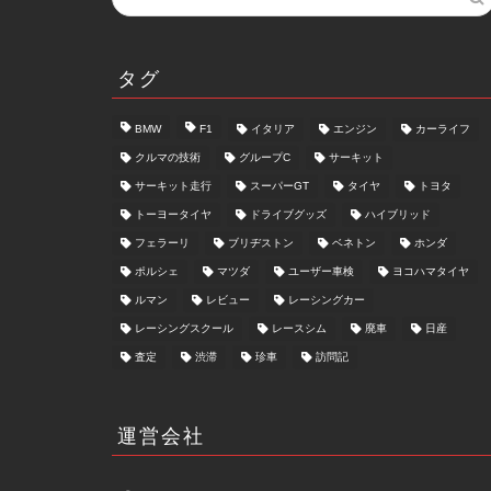
タグ
BMW
F1
イタリア
エンジン
カーライフ
クルマの技術
グループC
サーキット
サーキット走行
スーパーGT
タイヤ
トヨタ
トーヨータイヤ
ドライブグッズ
ハイブリッド
フェラーリ
ブリヂストン
ベネトン
ホンダ
ポルシェ
マツダ
ユーザー車検
ヨコハマタイヤ
ルマン
レビュー
レーシングカー
レーシングスクール
レースシム
廃車
日産
査定
渋滞
珍車
訪問記
運営会社