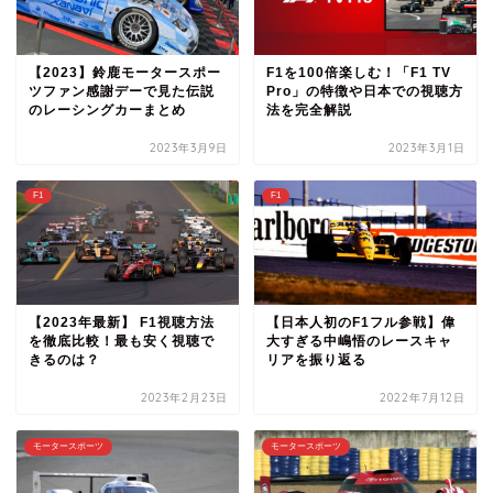
【2023】鈴鹿モータースポー
F1を100倍楽しむ！「F1 TV
ツファン感謝デーで見た伝説
Pro」の特徴や日本での視聴方
のレーシングカーまとめ
法を完全解説
2023年3月9日
2023年3月1日
F1
F1
【2023年最新】 F1視聴方法
【日本人初のF1フル参戦】偉
を徹底比較！最も安く視聴で
大すぎる中嶋悟のレースキャ
きるのは？
リアを振り返る
2023年2月23日
2022年7月12日
モータースポーツ
モータースポーツ