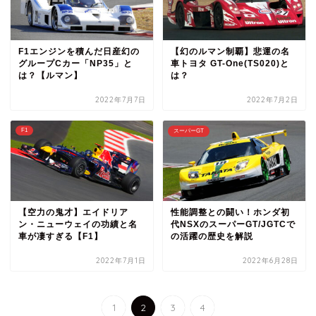
F1エンジンを積んだ日産幻の
【幻のルマン制覇】悲運の名
グループCカー「NP35」と
車トヨタ GT-One(TS020)と
は？【ルマン】
は？
2022年7月7日
2022年7月2日
F1
スーパーGT
【空力の鬼才】エイドリア
性能調整との闘い！ホンダ初
ン・ニューウェイの功績と名
代NSXのスーパーGT/JGTCで
車が凄すぎる【F1】
の活躍の歴史を解説
2022年7月1日
2022年6月28日
1
2
3
4