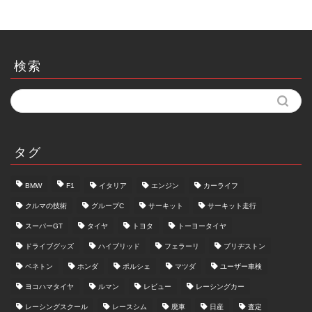
検索
タグ
BMW
F1
イタリア
エンジン
カーライフ
クルマの技術
グループC
サーキット
サーキット走行
スーパーGT
タイヤ
トヨタ
トーヨータイヤ
ドライブグッズ
ハイブリッド
フェラーリ
ブリヂストン
ベネトン
ホンダ
ポルシェ
マツダ
ユーザー車検
ヨコハマタイヤ
ルマン
レビュー
レーシングカー
レーシングスクール
レースシム
廃車
日産
査定