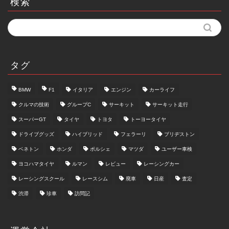
検索
タグ
BMW
F1
イタリア
エンジン
カーライフ
クルマの技術
グループC
サーキット
サーキット走行
スーパーGT
タイヤ
トヨタ
トーヨータイヤ
ドライブグッズ
ハイブリッド
フェラーリ
ブリヂストン
ベネトン
ホンダ
ポルシェ
マツダ
ユーザー車検
ヨコハマタイヤ
ルマン
レビュー
レーシングカー
レーシングスクール
レースシム
廃車
日産
査定
渋滞
珍車
訪問記