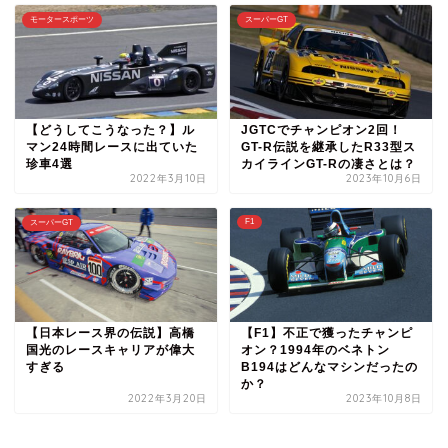
モータースポーツ
スーパーGT
【どうしてこうなった？】ル
JGTCでチャンピオン2回！
マン24時間レースに出ていた
GT-R伝説を継承したR33型ス
珍車4選
カイラインGT-Rの凄さとは？
2022年3月10日
2023年10月6日
F1
スーパーGT
【日本レース界の伝説】高橋
【F1】不正で獲ったチャンピ
国光のレースキャリアが偉大
オン？1994年のベネトン
すぎる
B194はどんなマシンだったの
か？
2022年3月20日
2023年10月8日