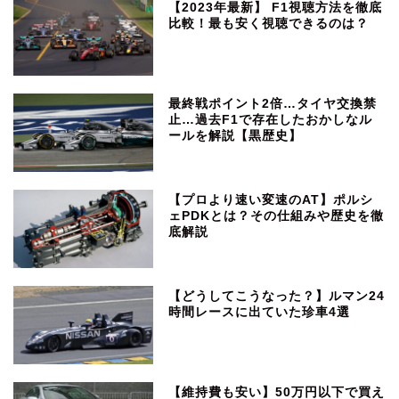
【2023年最新】 F1視聴方法を徹底
比較！最も安く視聴できるのは？
最終戦ポイント2倍…タイヤ交換禁
止…過去F1で存在したおかしなル
ールを解説【黒歴史】
【プロより速い変速のAT】ポルシ
ェPDKとは？その仕組みや歴史を徹
底解説
【どうしてこうなった？】ルマン24
時間レースに出ていた珍車4選
【維持費も安い】50万円以下で買え