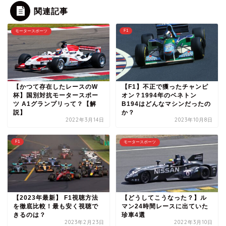
関連記事
F1
モータースポーツ
【かつて存在したレースのW
【F1】不正で獲ったチャンピ
杯】国別対抗モータースポー
オン？1994年のベネトン
ツ A1グランプリって？【解
B194はどんなマシンだったの
説】
か？
2022年3月14日
2023年10月8日
F1
モータースポーツ
【2023年最新】 F1視聴方法
【どうしてこうなった？】ル
を徹底比較！最も安く視聴で
マン24時間レースに出ていた
きるのは？
珍車4選
2023年2月23日
2022年3月10日