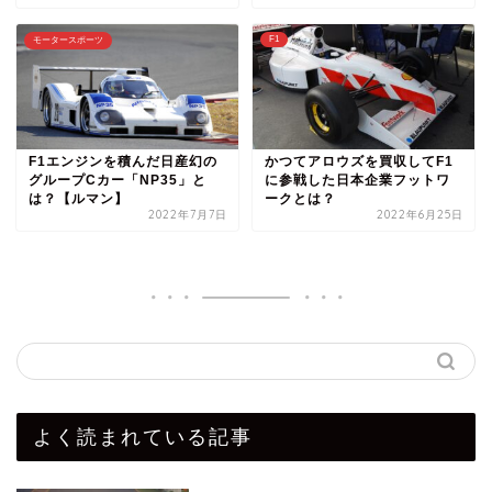
F1
モータースポーツ
F1エンジンを積んだ日産幻の
かつてアロウズを買収してF1
グループCカー「NP35」と
に参戦した日本企業フットワ
は？【ルマン】
ークとは？
2022年7月7日
2022年6月25日
よく読まれている記事