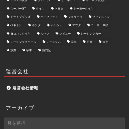
クルマの技術
グループC
サーキット
サーキット走行
スーパーGT
タイヤ
トヨタ
トーヨータイヤ
ドライブグッズ
ハイブリッド
フェラーリ
ブリヂストン
ベネトン
ホンダ
ポルシェ
マツダ
ユーザー車検
ヨコハマタイヤ
ルマン
レビュー
レーシングカー
レーシングスクール
レースシム
廃車
日産
査定
渋滞
珍車
訪問記
運営会社
運営会社情報
アーカイブ
ア
ー