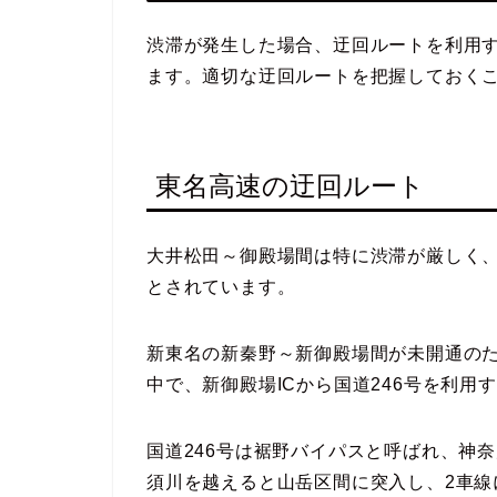
渋滞が発生した場合、迂回ルートを利用
ます。適切な迂回ルートを把握しておく
東名高速の迂回ルート
大井松田～御殿場間は特に渋滞が厳しく、渋
とされています。
新東名の新秦野～新御殿場間が未開通の
中で、新御殿場ICから国道246号を利
国道246号は裾野バイパスと呼ばれ、神
須川を越えると山岳区間に突入し、2車線