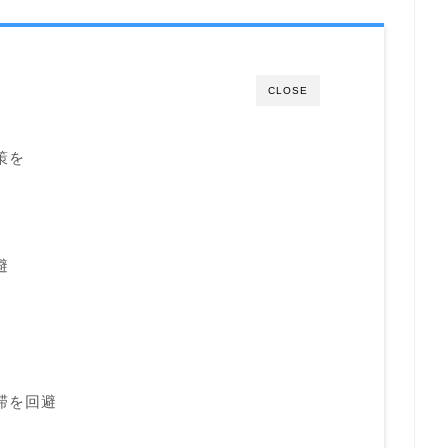
CLOSE
策を
避
滞を回避