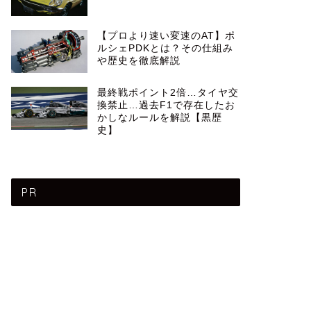
【プロより速い変速のAT】ポ
ルシェPDKとは？その仕組み
や歴史を徹底解説
最終戦ポイント2倍…タイヤ交
換禁止…過去F1で存在したお
かしなルールを解説【黒歴
史】
PR