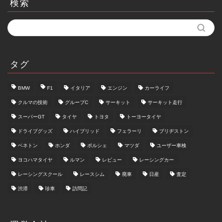
検索
タグ
BMW
F1
イタリア
エンジン
カーライフ
クルマの技術
グループC
サーキット
サーキット走行
スーパーGT
タイヤ
トヨタ
トーヨータイヤ
ドライブグッズ
ハイブリッド
フェラーリ
ブリヂストン
ベネトン
ホンダ
ポルシェ
マツダ
ユーザー車検
ヨコハマタイヤ
ルマン
レビュー
レーシングカー
レーシングスクール
レースシム
廃車
日産
査定
渋滞
珍車
訪問記