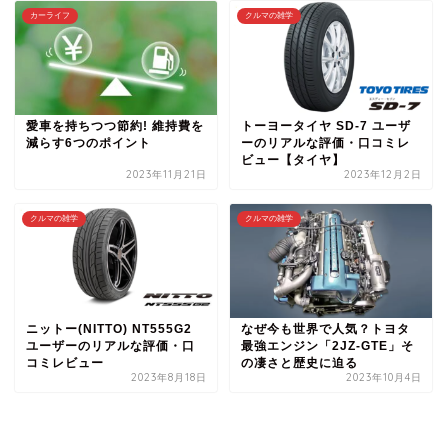
カーライフ
クルマの雑学
愛車を持ちつつ節約! 維持費を
トーヨータイヤ SD-7 ユーザ
減らす6つのポイント
ーのリアルな評価・口コミレ
ビュー【タイヤ】
2023年11月21日
2023年12月2日
クルマの雑学
クルマの雑学
ニットー(NITTO) NT555G2
なぜ今も世界で人気？トヨタ
ユーザーのリアルな評価・口
最強エンジン「2JZ-GTE」そ
コミレビュー
の凄さと歴史に迫る
2023年8月18日
2023年10月4日