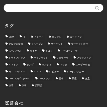
タグ
BMW
F1
イタリア
エンジン
カーライフ
クルマの技術
グループC
サーキット
サーキット走行
スーパーGT
タイヤ
トヨタ
トーヨータイヤ
ドライブグッズ
ハイブリッド
フェラーリ
ブリヂストン
ベネトン
ホンダ
ポルシェ
マツダ
ユーザー車検
ヨコハマタイヤ
ルマン
レビュー
レーシングカー
レーシングスクール
レースシム
廃車
日産
査定
渋滞
珍車
訪問記
運営会社