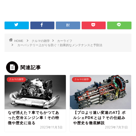
HOME
クルマの雑学
カーライフ
カーバッテリー上がりを防ぐ！効果的なメンテナンスと予防法
関連記事
クルマの雑学
クルマの雑学
なぜ消えた？車でもかつてあ
【プロより速い変速のAT】ポ
った空冷エンジン車！その特
ルシェPDKとは？その仕組み
徴や歴史に迫る
や歴史を徹底解説
2023年11月3日
2023年7月31日