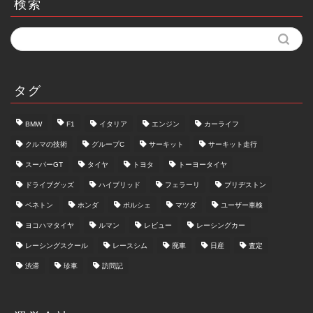
検索
タグ
BMW
F1
イタリア
エンジン
カーライフ
クルマの技術
グループC
サーキット
サーキット走行
スーパーGT
タイヤ
トヨタ
トーヨータイヤ
ドライブグッズ
ハイブリッド
フェラーリ
ブリヂストン
ベネトン
ホンダ
ポルシェ
マツダ
ユーザー車検
ヨコハマタイヤ
ルマン
レビュー
レーシングカー
レーシングスクール
レースシム
廃車
日産
査定
渋滞
珍車
訪問記