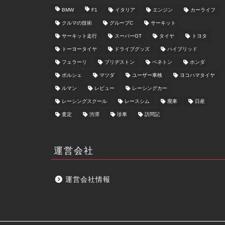
BMW
F1
イタリア
エンジン
カーライフ
クルマの技術
グループC
サーキット
サーキット走行
スーパーGT
タイヤ
トヨタ
トーヨータイヤ
ドライブグッズ
ハイブリッド
フェラーリ
ブリヂストン
ベネトン
ホンダ
ポルシェ
マツダ
ユーザー車検
ヨコハマタイヤ
ルマン
レビュー
レーシングカー
レーシングスクール
レースシム
廃車
日産
査定
渋滞
珍車
訪問記
運営会社
運営会社情報