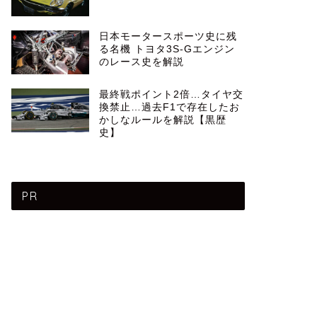
日本モータースポーツ史に残
る名機 トヨタ3S-Gエンジン
のレース史を解説
最終戦ポイント2倍…タイヤ交
換禁止…過去F1で存在したお
かしなルールを解説【黒歴
史】
PR